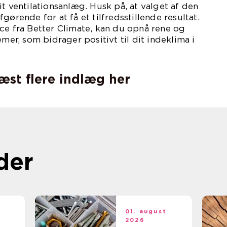
it ventilationsanlæg. Husk på, at valget af den
gørende for at få et tilfredsstillende resultat.
ce fra Better Climate, kan du opnå rene og
emer, som bidrager positivt til dit indeklima i
læst flere indlæg her
der
t
01. august
2026