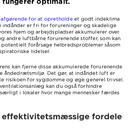
 fungerer optimalt.
r afgørende for at opretholde
et godt indeklima
 vi indånder er fri for forureninger og skadelige
i vores hjem og arbejdspladser akkumulerer over
 og andre luftbårne forurenende stoffer, som kan
og potentielt forårsage helbredsproblemer såsom
piratoriske lidelser.
rens kan fjerne disse akkumulerede forurenende
e åndedrætsmiljø. Det gør, at indåndet luft er
ke risikoen for sygdomme og øge generel trivsel.
 ventilationsanlæg kan du også forhindre
særligt i lokaler hvor mange mennesker færdes
effektivitetsmæssige fordele