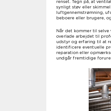
renset. Tegn på, at ventil
synligt støv eller skimmel
luftgennemstrømning, uf
beboere eller brugere, og
Når det kommer til selve 
overlade arbejdet til pro
udstyr og erfaring til at
identificere eventuelle 
reparation eller opmærk
undgår fremtidige forur