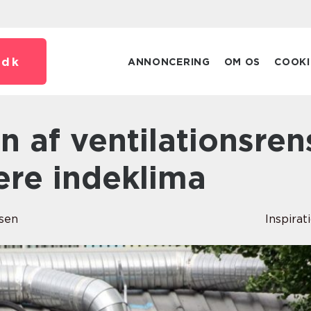
.
dk
ANNONCERING
OM OS
COOKI
ere indeklima
sen
Inspirat