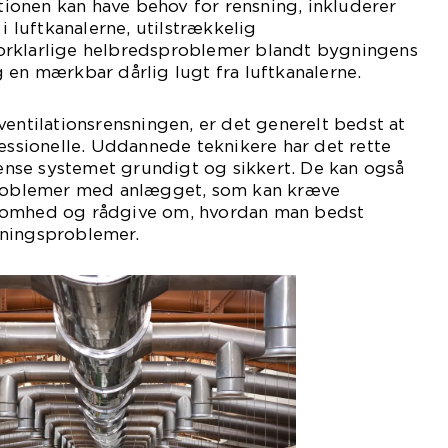
ationen kan have behov for rensning, inkluderer
 i luftkanalerne, utilstrækkelig
orklarlige helbredsproblemer blandt bygningens
 en mærkbar dårlig lugt fra luftkanalerne.
ventilationsrensningen, er det generelt bedst at
fessionelle. Uddannede teknikere har det rette
 rense systemet grundigt og sikkert. De kan også
problemer med anlægget, som kan kræve
somhed og rådgive om, hvordan man bedst
eningsproblemer.