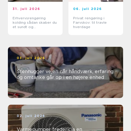
31. juli 2026
06. juli 2026
Erhvervsrengøring
Privat rengøring i
kolding sådan skaber du
Farvskov: til travle
et sundt og
hverdage
professionelt
arbejdsmiljø
03. juli 2026
Stenhugger vejen når håndværk, erfaring
og omtanke går op i en højere enhed
02. juli 2026
Varmepumper fredericia en