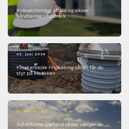
Kviksølvholdigt affald og sikker
håndtering i danmark
02. juni 2026
Kloakarbejde ringkøbing sådan får du
styr på kloakken
11. maj 2026
Asfaltfirma sjælland sådan vælger du