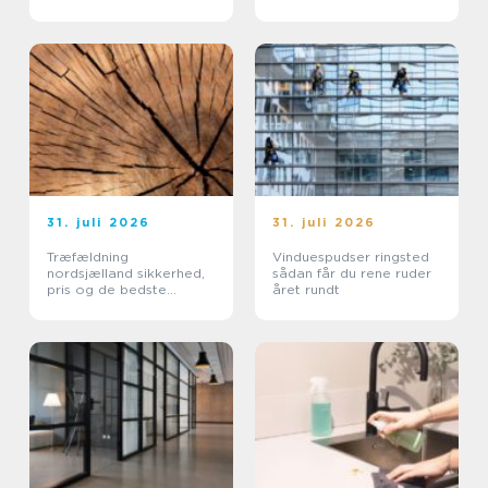
belægninger
31. juli 2026
31. juli 2026
Træfældning
Vinduespudser ringsted
nordsjælland sikkerhed,
sådan får du rene ruder
pris og de bedste
året rundt
metoder