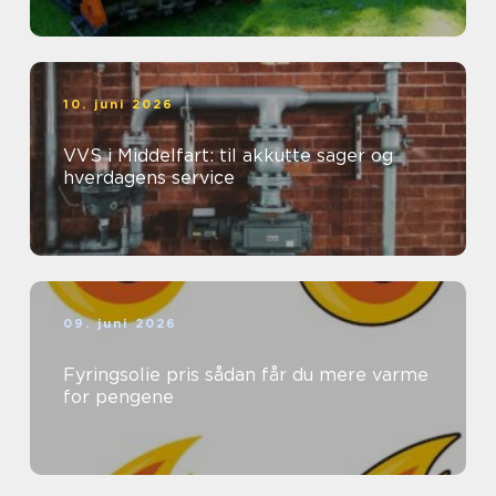
10. juni 2026
VVS i Middelfart: til akkutte sager og
hverdagens service
09. juni 2026
Fyringsolie pris sådan får du mere varme
for pengene