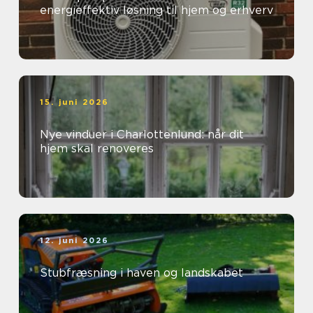
energieffektiv løsning til hjem og erhverv
15. juni 2026
Nye vinduer i Charlottenlund: når dit
hjem skal renoveres
12. juni 2026
Stubfræsning i haven og landskabet