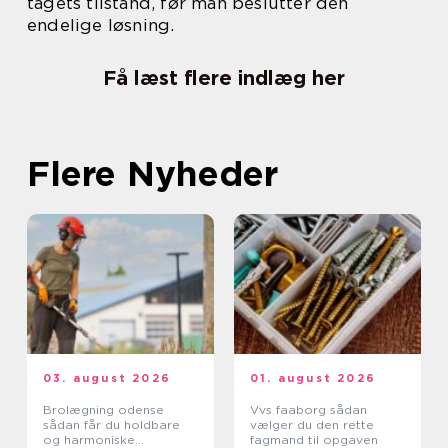
tagets tilstand, før man beslutter den
endelige løsning.
Få læst flere indlæg her
Flere Nyheder
03. august 2026
01. august 2026
Brolægning odense
Vvs faaborg sådan
sådan får du holdbare
vælger du den rette
og harmoniske
fagmand til opgaven