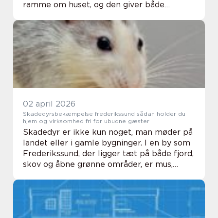
ramme om huset, og den giver både
privatliv og ro. Men mange haveejere i
Holbæk oplever, at hækklipning hurtigt
bliver en tidskræve...
02 april 2026
Skadedyrsbekæmpelse frederikssund sådan holder du
hjem og virksomhed fri for ubudne gæster
Skadedyr er ikke kun noget, man møder på
landet eller i gamle bygninger. I en by som
Frederikssund, der ligger tæt på både fjord,
skov og åbne grønne områder, er mus,
rotter, myrer, sølvfisk, skægkræ, hvepse og
mår en meget konkret udfordring for båd...