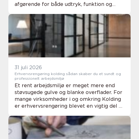
afgørende for både udtryk, funktion og
økonomi på den lange bane. En
gennemtænkt løsning binder hus, have og
omgivelser sammen og skabe...
31 juli 2026
Erhvervsrengøring kolding sådan skaber du et sundt og
professionelt arbejdsmiljø
Et rent arbejdsmiljø er meget mere end
støvsugede gulve og blanke overflader. For
mange virksomheder i og omkring Kolding
er erhvervsrengøring blevet en vigtig del af
både trivsel, arbejdsmiljø og kundernes
førstehåndsindtryk. Når kontorer, lagerhall...