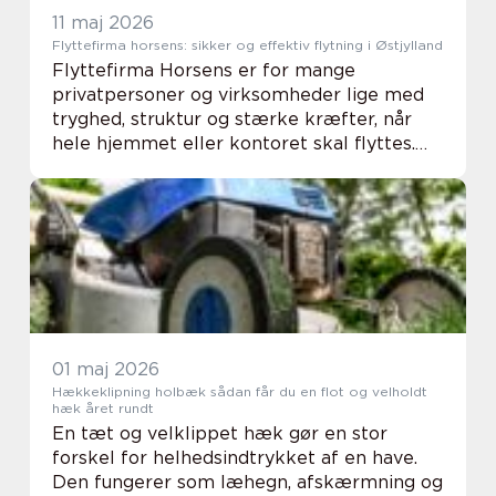
11 maj 2026
Flyttefirma horsens: sikker og effektiv flytning i Østjylland
Flyttefirma Horsens er for mange
privatpersoner og virksomheder lige med
tryghed, struktur og stærke kræfter, når
hele hjemmet eller kontoret skal flyttes.
Mange oplever, at en professionel
flyttepartner skaber overblik i en situation,
der ofte er fo...
01 maj 2026
Hækkeklipning holbæk sådan får du en flot og velholdt
hæk året rundt
En tæt og velklippet hæk gør en stor
forskel for helhedsindtrykket af en have.
Den fungerer som læhegn, afskærmning og