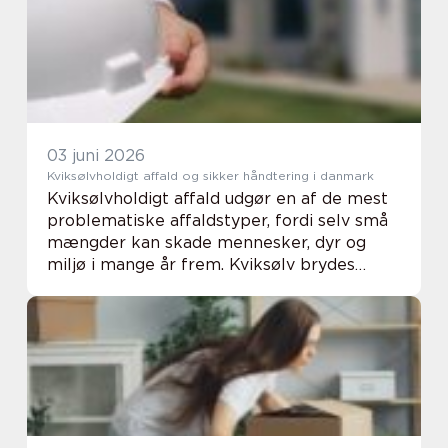
for omgivelserne og giver et hu...
03 juni 2026
Kviksølvholdigt affald og sikker håndtering i danmark
Kviksølvholdigt affald udgør en af de mest
problematiske affaldstyper, fordi selv små
mængder kan skade mennesker, dyr og
miljø i mange år frem. Kviksølv brydes
næsten ikke ned i naturen, og stoffet kan
ophobes i fødekæden, hvor det ender i fisk,
dyr...