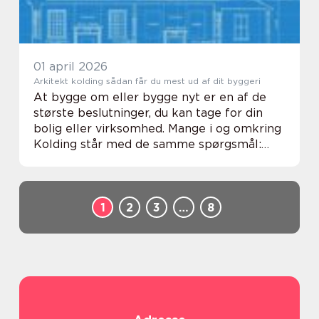
01 april 2026
Arkitekt kolding sådan får du mest ud af dit byggeri
At bygge om eller bygge nyt er en af de
største beslutninger, du kan tage for din
bolig eller virksomhed. Mange i og omkring
Kolding står med de samme spørgsmål:
Hvad koster det? Hvor starter vi? Hvem
kan vi stole på? Her spiller en arkitekt i
Koldin...
1
2
3
…
8