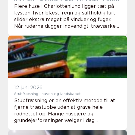
Flere huse i Charlottenlund ligger tæt på
kysten, hvor blæst, regn og saltholdig luft
slider ekstra meget på vinduer og fuger.
Når ruderne dugger indvendigt, træværket
virker træt, eller varmeregningen ...
12 juni 2026
Stubfræsning i haven og landskabet
Stubfræsning er en effektiv metode til at
fjerne træstubbe uden at grave hele
rodnettet op. Mange husejere og
grundejerforeninger vælger i dag
stubfræsning frem for traditionel
opgravning, fordi metoden er skånsom over