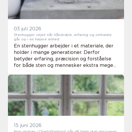
03 juli 2026
Stenhugger vejen når håndværk, erfaring og omtanke
går op i en højere enhed
En stenhugger arbejder i et materiale, der
holder i mange generationer. Derfor
betyder erfaring, præcision og forståelse
for både sten og mennesker ekstra meget.
Når man leder efter en professionel
stenhugger i Vejen-området, handler det
sjældent kun...
15 juni 2026
Nye vinduer i Charlottenlund: når dit hjem skal renoveres