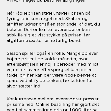
– Hvor meget du bestiller ad gangen
Når råolieprisen stiger, følger prisen på
fyringsolie som regel med. Skatter og
afgifter udgør også en stor andel af det, du
betaler. Derfor kan to leverandører kun
adskille sig et vist stykke på prisen, før
afgifterne sætter en naturlig bund.
Sæson spiller også en rolle. Mange oplever
højere priser i de kolde måneder, hvor
efterspørgslen er høj. I perioder med mildt
vejr eller lavere efterspørgsel kan prisen
falde, og her kan der være gode penge at
spare ved at fylde tanken, før kulden for
alvor sætter ind.
Konkurrencen mellem leverandører presser
priserne ned. Online bestilling har gjort det
nemt at sammenligne pris pr. 1.000 liter, se