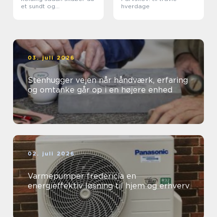
et sundt og
hverdage
professionelt
arbejdsmiljø
03. juli 2026
Stenhugger vejen når håndværk, erfaring
og omtanke går op i en højere enhed
02. juli 2026
Varmepumper fredericia en
energieffektiv løsning til hjem og erhverv