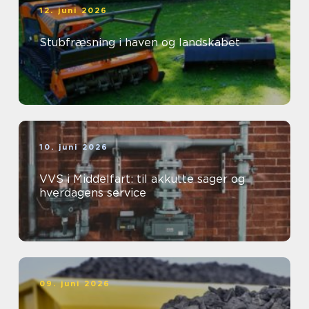
12. juni 2026
Stubfræsning i haven og landskabet
10. juni 2026
VVS i Middelfart: til akkutte sager og
hverdagens service
09. juni 2026