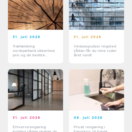
31. juli 2026
31. juli 2026
Træfældning
Vinduespudser ringsted
nordsjælland sikkerhed,
sådan får du rene ruder
pris og de bedste
året rundt
metoder
31. juli 2026
06. juli 2026
Erhvervsrengøring
Privat rengøring i
kolding sådan skaber du
Farvskov: til travle