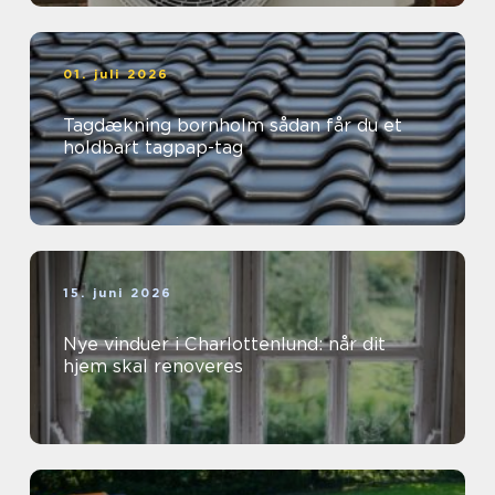
01. juli 2026
Tagdækning bornholm sådan får du et
holdbart tagpap-tag
15. juni 2026
Nye vinduer i Charlottenlund: når dit
hjem skal renoveres