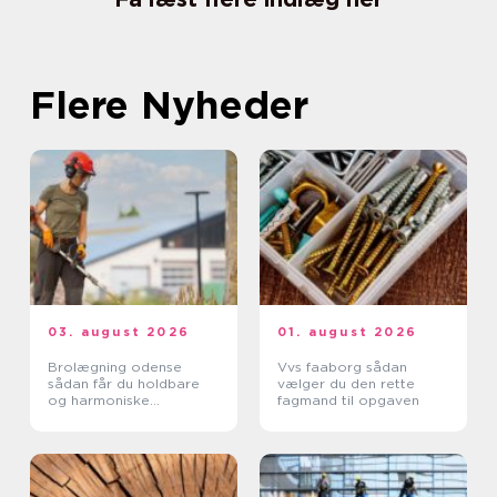
Flere Nyheder
03. august 2026
01. august 2026
Brolægning odense
Vvs faaborg sådan
sådan får du holdbare
vælger du den rette
og harmoniske
fagmand til opgaven
belægninger