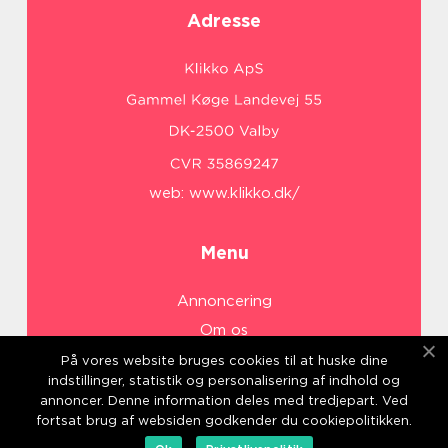
Adresse
web:
www.klikko.dk/
Menu
Annoncering
Om os
Cookies
På vores website bruges cookies til at huske dine
indstillinger, statistik og personalisering af indhold og
Kontakt os
annoncer. Denne information deles med tredjepart. Ved
Sitemap
fortsat brug af websiden godkender du cookiepolitikken.