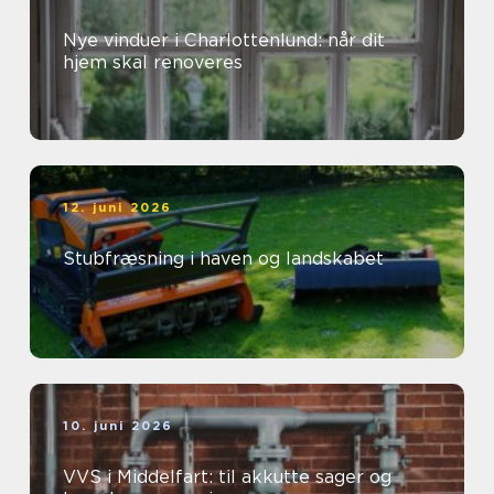
Nye vinduer i Charlottenlund: når dit
hjem skal renoveres
12. juni 2026
Stubfræsning i haven og landskabet
10. juni 2026
VVS i Middelfart: til akkutte sager og