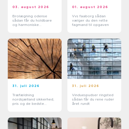
03. august 2026
01. august 2026
Brolægning odense
Vvs faaborg sådan
sådan får du holdbare
vælger du den rette
og harmoniske
fagmand til opgaven
belægninger
31. juli 2026
31. juli 2026
Træfældning
Vinduespudser ringsted
nordsjælland sikkerhed,
sådan får du rene ruder
pris og de bedste
året rundt
metoder