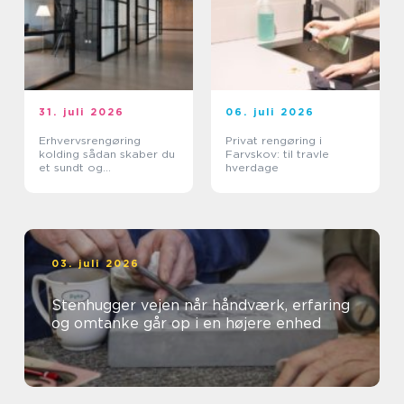
31. juli 2026
06. juli 2026
Erhvervsrengøring
Privat rengøring i
kolding sådan skaber du
Farvskov: til travle
et sundt og
hverdage
professionelt
arbejdsmiljø
03. juli 2026
Stenhugger vejen når håndværk, erfaring
og omtanke går op i en højere enhed