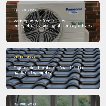
02. juli 2026
Varmepumper fredericia en
energieffektiv løsning til hjem og erhverv
01. juli 2026
Tagdækning bornholm sådan får du et
holdbart tagpap-tag
15. juni 2026