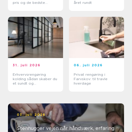
pris og de bedste
året rundt
metoder
31. juli 2026
06. juli 2026
Erhvervsrengøring
Privat rengøring i
kolding sådan skaber du
Farvskov: til travle
et sundt og
hverdage
professionelt
arbejdsmiljø
03. juli 2026
Stenhugger vejen når håndværk, erfaring