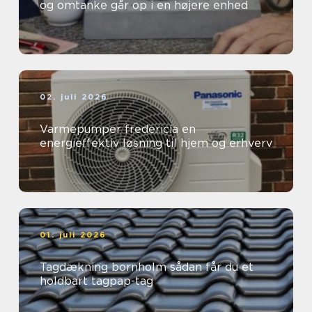
og omtanke går op i en højere enhed
02. juli 2026
Varmepumper fredericia en
energieffektiv løsning til hjem og erhverv
01. juli 2026
Tagdækning bornholm sådan får du et
holdbart tagpap-tag