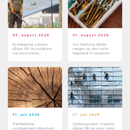
03. august 2026
01. august 2026
Brolægning odense
Vvs faaborg sådan
sådan får du holdbare
vælger du den rette
og harmoniske
fagmand til opgaven
belægninger
31. juli 2026
31. juli 2026
Træfældning
Vinduespudser ringsted
nordsjælland sikkerhed,
sådan får du rene ruder