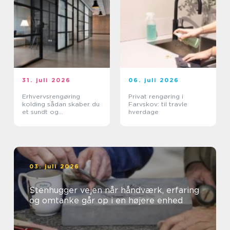
31. juli 2026
06. juli 2026
Erhvervsrengøring
Privat rengøring i
kolding sådan skaber du
Farvskov: til travle
et sundt og
hverdage
professionelt
arbejdsmiljø
03. juli 2026
Stenhugger vejen når håndværk, erfaring
og omtanke går op i en højere enhed