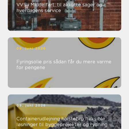
VVS i Middelfart: til akkutte sager og
hverdagens service
09. juni 2026
Fyringsolie pris sådan får du mere varme
for pengene
09. juni 2026
Containerudlejning holstebro fleksible
løsninger til byggeprojekter og rydning