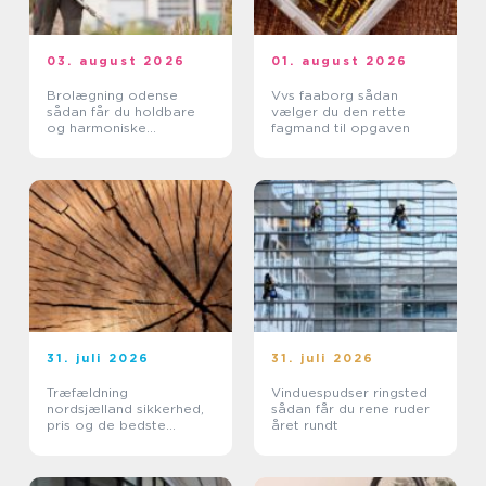
03. august 2026
01. august 2026
Brolægning odense
Vvs faaborg sådan
sådan får du holdbare
vælger du den rette
og harmoniske
fagmand til opgaven
belægninger
31. juli 2026
31. juli 2026
Træfældning
Vinduespudser ringsted
nordsjælland sikkerhed,
sådan får du rene ruder
pris og de bedste
året rundt
metoder