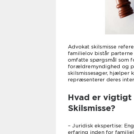
Advokat skilsmisse referer
familielov bistår parterne
omfatte spørgsmål som for
forældremyndighed og par
skilsmissesager, hjælper 
repræsenterer deres intere
Hvad er vigtigt
Skilsmisse?
– Juridisk ekspertise: E
erfaring inden for familie