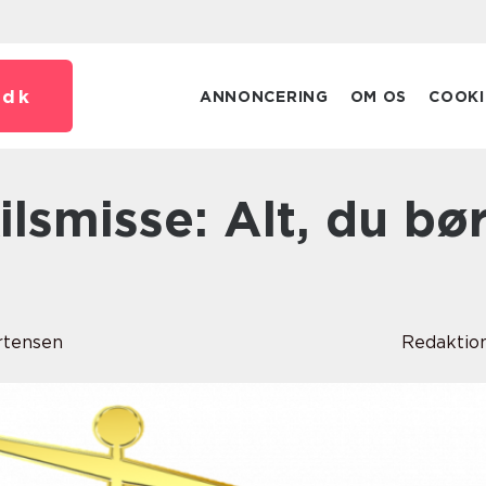
.
dk
ANNONCERING
OM OS
COOKI
rtensen
Redaktio