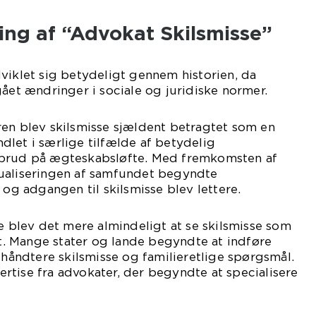
ling af “Advokat Skilsmisse”
viklet sig betydeligt gennem historien, da
gået ændringer i sociale og juridiske normer.
ren blev skilsmisse sjældent betragtet som en
let i særlige tilfælde af betydelig
 brud på ægteskabsløfte. Med fremkomsten af
ualiseringen af samfundet begyndte
 og adgangen til skilsmisse blev lettere.
de blev det mere almindeligt at se skilsmisse som
det. Mange stater og lande begyndte at indføre
t håndtere skilsmisse og familieretlige spørgsmål.
tise fra advokater, der begyndte at specialisere