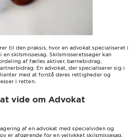
er til den praksis, hvor en advokat specialiseret i
 i en skilsmissesag. Skilsmisseretssager kan
deling af fælles aktiver, børnebidrag,
tnerbidrag. En advokat, der specialiserer sig i
klienter med at forstå deres rettigheder og
sser i retten.
 at vide om Advokat
ngagering af en advokat med specialviden og
lov er afgørende for en vellykket skilsmissesag.