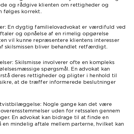
lede og rådgive klienten om rettigheder og
n følges korrekt.
r: En dygtig familielovadvokat er værdifuld ved
aftaler og opnåelse af en rimelig opgørelse
en vil kunne repræsentere klientens interesser
 af skilsmissen bliver behandlet retfærdigt.
elser: Skilsmisse involverer ofte en kompleks
 følelsesmæssige spørgsmål. En advokat kan
rstå deres rettigheder og pligter i henhold til
sikre, at de træffer informerede beslutninger
v tvistbilæggelse: Nogle gange kan det være
uoverensstemmelser uden for retssalen gennem
ger. En advokat kan bidrage til at finde en
en mindelig aftale mellem parterne, hvilket kan