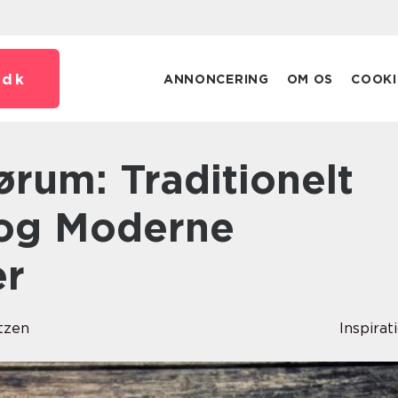
.
dk
ANNONCERING
OM OS
COOKI
og Moderne
er
itzen
Inspirat