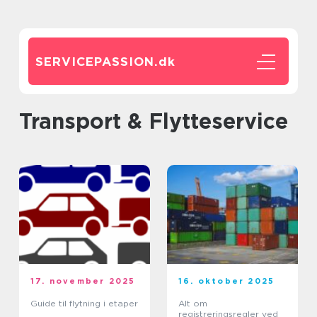
SERVICEPASSION.
dk
Transport & Flytteservice
17. november 2025
16. oktober 2025
Guide til flytning i etaper
Alt om
registreringsregler ved