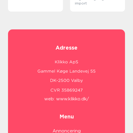
import
Adresse
web:
www.klikko.dk/
Menu
Annoncering