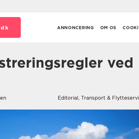
.
dk
ANNONCERING
OM OS
COOKI
sen
Editorial
,
Transport & Flytteserv