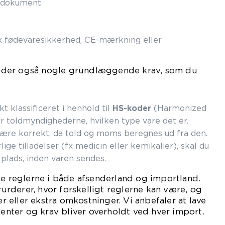
rtdokument
(fx fødevaresikkerhed, CE-mærkning eller
der også nogle grundlæggende krav, som du
t klassificeret i henhold til
HS-koder
(Harmonized
r toldmyndighederne, hvilken type vare det er.
ære korrekt, da told og moms beregnes ud fra den.
ge tilladelser (fx medicin eller kemikalier), skal du
plads, inden varen sendes.
ke reglerne i både afsenderland og importland.
rderer, hvor forskelligt reglerne kan være, og
ser eller ekstra omkostninger. Vi anbefaler at lave
menter og krav bliver overholdt ved hver import.