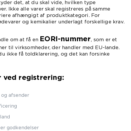
der det, at du skal vide, hvilken type
er. Ikke alle varer skal registreres på samme
riere afhængigt af produktkategori. For
ødevarer og kemikalier underlagt forskellige krav.
EORI-nummer
ndle om at få en
, som er et
mer til virksomheder, der handler med EU-lande.
 ikke få toldklarering, og det kan forsinke
 ved registrering:
r og afsender
ficering
land
ller godkendelser