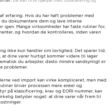
rtør:
De kan ofte hjælpe med toldklarering og
af erfaring. Hvis du har haft problemer med
kan du dokumentere dem og lave interne
er igen. Mange virksomheder har faste rutiner for,
nter, og hvordan de kontrolleres, inden varen
ing ikke kun handler om lovlighed. Det sparer tid,
, at dine varer hurtigt kommer videre til lager
tematisk du arbejder, desto mindre sandsynligt er
e problemer.
eglerne ved import kan virke kompliceret, men med
utiner bliver processen mere enkel og
styr på klassificering, krav og EORI-nummer, kan
rkelig betyder noget: at dine varer når frem til
ostninger.