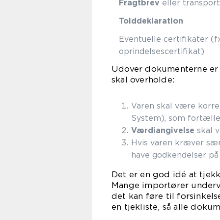
Fragtbrev
eller transpo
Tolddeklaration
Eventuelle certifikater 
oprindelsescertifikat)
Udover dokumenterne er 
skal overholde:
Varen skal være korrek
System), som fortælle
Værdiangivelse
skal v
Hvis varen kræver særli
have godkendelser på 
Det er en god idé at tjek
Mange importører undervu
det kan føre til forsinkel
en tjekliste, så alle doku