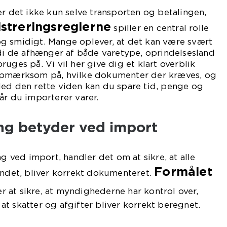
er det ikke kun selve transporten og betalingen,
streringsreglerne
spiller en central rolle
t og smidigt. Mange oplever, at det kan være svært
rdi de afhænger af både varetype, oprindelsesland
uges på. Vi vil her give dig et klart overblik
 opmærksom på, hvilke dokumenter der kræves, og
Med den rette viden kan du spare tid, penge og
år du importerer varer.
ing betyder ved import
ng ved import, handler det om at sikre, at alle
Formålet
andet, bliver korrekt dokumenteret.
r at sikre, at myndighederne har kontrol over,
t skatter og afgifter bliver korrekt beregnet.