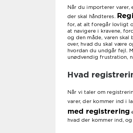
Når du importerer varer, 
Regi
der skal håndteres.
for, at alt foregår lovlig
at navigere i kravene, fo
og den måde, varen skal br
over, hvad du skal være
hvordan du undgår fejl. 
unødvendig frustration, n
Hvad registrer
Når vi taler om registreri
varer, der kommer ind i l
med registrering
e
hvad der kommer ind, og a