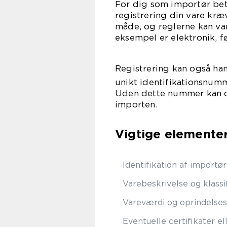
For dig som importør bety
registrering din vare kræv
måde, og reglerne kan va
eksempel er elektronik, f
Registrering kan også ha
unikt identifikationsnum
Uden dette nummer kan du
importen.
Vigtige elementer
Identifikation af importø
Varebeskrivelse og klassi
Vareværdi og oprindelses
Eventuelle certifikater e