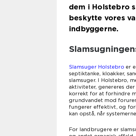
dem i Holstebro sp
beskytte vores va
indbyggerne.
Slamsugningens
Slamsuger Holstebro
er e
septiktanke, kloakker, sa
slamsuger. I Holstebro, m
aktiviteter, genereres de
korrekt for at forhindre 
grundvandet mod forurenin
fungerer effektivt, og f
kan opstå, når systemerne
For landbrugere er slamsu