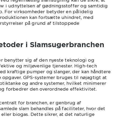
. Ved regelmæssig slamsugning kan de sikre, at
low i udnyttelsen af gødningsstoffer og samtidig
p. For virksomheder betyder en pålidelig
produktionen kan fortsætte uhindret, med
orstyrrelser på grund af tilstoppede
etoder i Slamsugerbranchen
 benytter sig af den nyeste teknologi og
fektive og miljøvenlige tjenester. High-tech
ed kraftige pumper og slanger, der kan håndtere
 opgaver. GPS-systemer bruges til nøjagtigt at
eptiktanke og andre systemer, hvilket minimerer
og forbedrer den overordnede effektivitet.
entralt for branchen, er genbrug af
dsamlede slam behandles på faciliteter, hvor det
eller biogas. Dette sikrer, at det naturlige