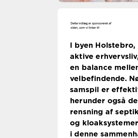
I byen Holstebro,
aktive erhvervsliv
en balance melle
velbefindende. Nø
samspil er effekti
herunder også d
rensning af septik
og kloaksystemer.
i denne sammenh