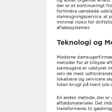
og andet organisk affald
der er et kontinuerligt f
forhindre uønskede udsli
slamsugningsservice, at 
minimal risiko for driftsf
afløbssystemer.
Teknologi og M
Moderne slamsugerfirmaer
metoder for at tilbyde ef
slamsugere er udstyret m
selv de mest udfordrende
lokalisere og servicere s
tiden brugt på hvert job 
En anden metode, der er c
affaldsmaterialer. Det in
transformeres til gødning 