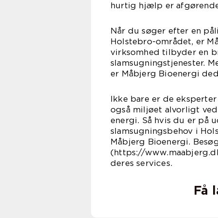
hurtig hjælp er afgørende
Når du søger efter en pål
Holstebro-området, er Må
virksomhed tilbyder en br
slamsugningstjenester. M
er Måbjerg Bioenergi dedi
Ikke bare er de eksperte
også miljøet alvorligt v
energi. Så hvis du er på u
slamsugningsbehov i Hols
Måbjerg Bioenergi. Besø
(https://www.maabjerg.dk/
deres services.
Få 