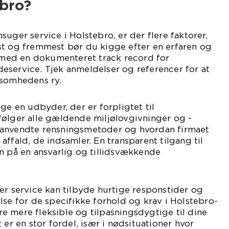
ebro?
uger service i Holstebro, er der flere faktorer,
st og fremmest bør du kigge efter en erfaren og
ed en dokumenteret track record for
eservice. Tjek anmeldelser og referencer for at
ksomhedens ry.
ge en udbyder, der er forpligtet til
følger alle gældende miljølovgivninger og -
 anvendte rensningsmetoder og hvordan firmaet
ffald, de indsamler. En transparent tilgang til
n på en ansvarlig og tillidsvækkende
er service kan tilbyde hurtige responstider og
lse for de specifikke forhold og krav i Holstebro-
 mere fleksible og tilpasningsdygtige til dine
 er en stor fordel, især i nødsituationer hvor