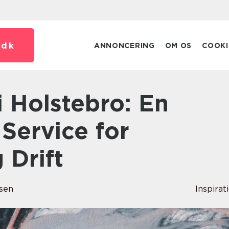
.
dk
ANNONCERING
OM OS
COOKI
Service for
 Drift
rsen
Inspirat