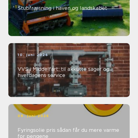
Stubfræsning i haven og landskabet
10. juni 2026
VVS i Middelfart: til akkutte sager og
hverdagens service
09. juni 2026
Fyringsolie pris sådan får du mere varme
for pengene