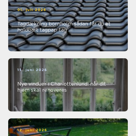
01. juli 2026
Tagdækning bornholm sådan får du et
holdbart tagpap-tag
15. juni 2026
Nye vinduer i Charlottenlund: når dit
hjem skal renoveres
12. juni 2026