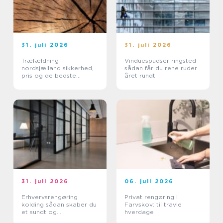
31. juli 2026
31. juli 2026
Træfældning
Vinduespudser ringsted
nordsjælland sikkerhed,
sådan får du rene ruder
pris og de bedste
året rundt
metoder
31. juli 2026
06. juli 2026
Erhvervsrengøring
Privat rengøring i
kolding sådan skaber du
Farvskov: til travle
et sundt og
hverdage
professionelt