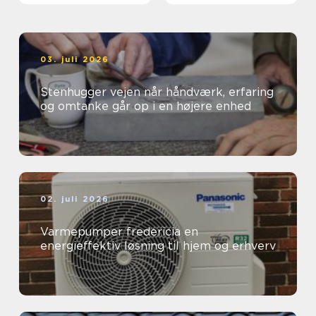
arbejdsmiljø
03. juli 2026
Stenhugger vejen når håndværk, erfaring
og omtanke går op i en højere enhed
02. juli 2026
Varmepumper fredericia en
energieffektiv løsning til hjem og erhverv