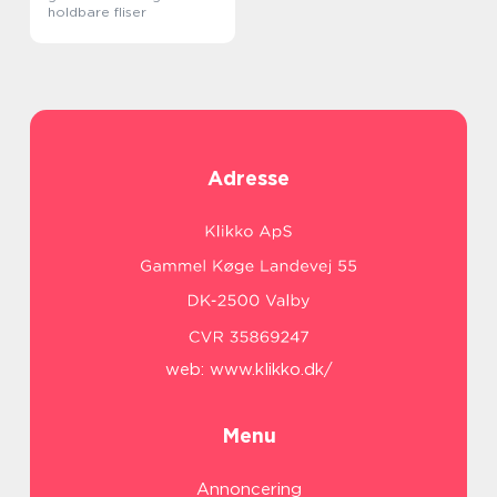
holdbare fliser
Adresse
web:
www.klikko.dk/
Menu
Annoncering