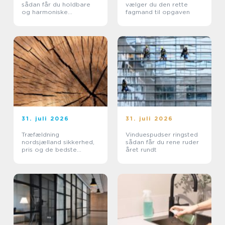
sådan får du holdbare
vælger du den rette
og harmoniske
fagmand til opgaven
belægninger
31. juli 2026
31. juli 2026
Træfældning
Vinduespudser ringsted
nordsjælland sikkerhed,
sådan får du rene ruder
pris og de bedste
året rundt
metoder