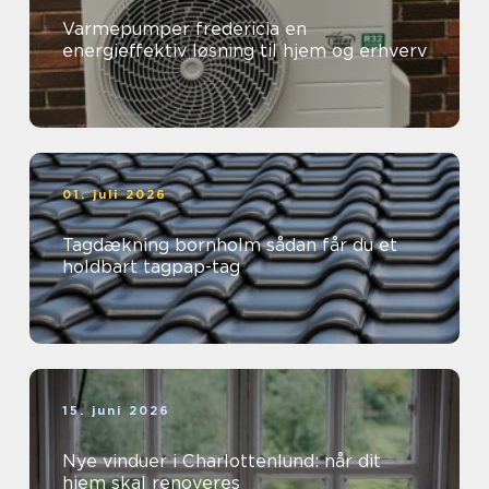
Varmepumper fredericia en
energieffektiv løsning til hjem og erhverv
01. juli 2026
Tagdækning bornholm sådan får du et
holdbart tagpap-tag
15. juni 2026
Nye vinduer i Charlottenlund: når dit
hjem skal renoveres