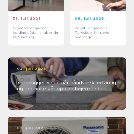
31. juli 2026
06. juli 2026
Erhvervsrengøring
Privat rengøring i
kolding sådan skaber du
Farvskov: til travle
et sundt og
hverdage
professionelt
arbejdsmiljø
03. juli 2026
Stenhugger vejen når håndværk, erfaring
og omtanke går op i en højere enhed
02. juli 2026