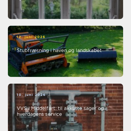
12. juni 2026
Stubfræsning i haven og landskabet
10. juni 2026
VVS i Middelfart: til akkutte sager og
hverdagens service