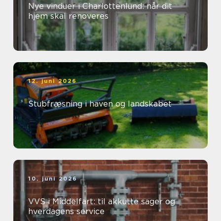
Nye vinduer i Charlottenlund: når dit
hjem skal renoveres
12. juni 2026
Stubfræsning i haven og landskabet
10. juni 2026
VVS i Middelfart: til akkutte sager og
hverdagens service