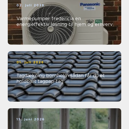
02. juli 2026
Varmepumper fredericia en
energieffektiv løsning til hjem og erhverv
01. juli 2026
Tagdækning bornholm sådan får du et
holdbart tagpap-tag
15. juni 2026