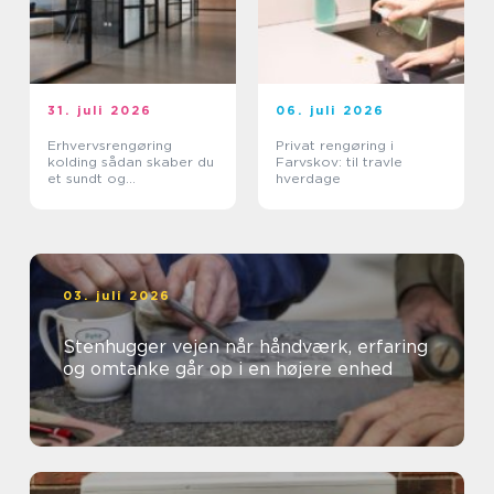
31. juli 2026
06. juli 2026
Erhvervsrengøring
Privat rengøring i
kolding sådan skaber du
Farvskov: til travle
et sundt og
hverdage
professionelt
arbejdsmiljø
03. juli 2026
Stenhugger vejen når håndværk, erfaring
og omtanke går op i en højere enhed