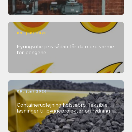
09. juni 2026
Fyringsolie pris sådan får du mere varme
for pengene
09. juni 2026
Containerudlejning holstebro fleksible
løsninger til byggeprojekter og rydning