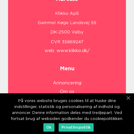
web:
www.klikko.dk/
Menu
Annoncering
Om os
Cookies
På vores website bruges cookies til at huske dine
indstillinger, statistik og personalisering af indhold og
Kontakt os
annoncer. Denne information deles med tredjepart. Ved
Sitemap
fortsat brug af websiden godkender du cookiepolitikken.
Ok
Privatlivspolitik