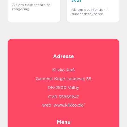
2025
Alt om tidsbesparelse i
rengøring
Alt om desinfektion i
sundhedssektoren
Adresse
web:
www.klikko.dk/
Menu