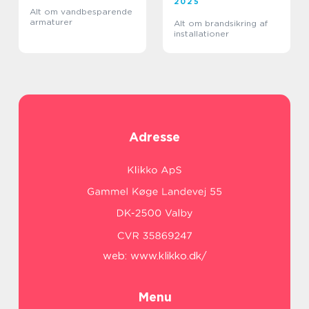
2025
Alt om vandbesparende
armaturer
Alt om brandsikring af
installationer
Adresse
web:
www.klikko.dk/
Menu