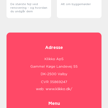
De største fejl ved
Alt om byggemøder
renovering – og hvordan
du undgår dem
Adresse
web:
www.klikko.dk/
Menu