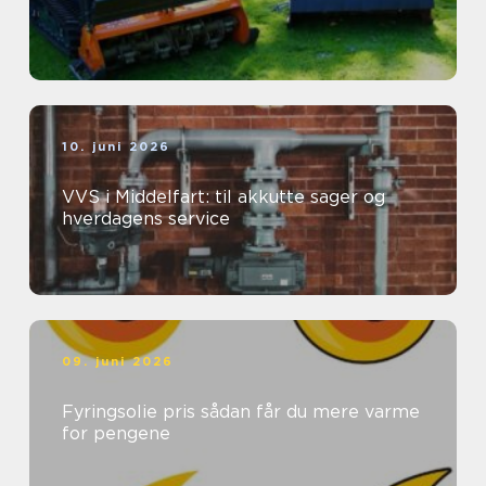
10. juni 2026
VVS i Middelfart: til akkutte sager og
hverdagens service
09. juni 2026
Fyringsolie pris sådan får du mere varme
for pengene