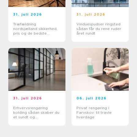
31. juli 2026
31. juli 2026
Træfældning
Vinduespudser ringsted
nordsjælland sikkerhed,
sådan får du rene ruder
pris og de bedste
året rundt
metoder
31. juli 2026
06. juli 2026
Erhvervsrengøring
Privat rengøring i
kolding sådan skaber du
Farvskov: til travle
et sundt og
hverdage
professionelt
arbejdsmiljø