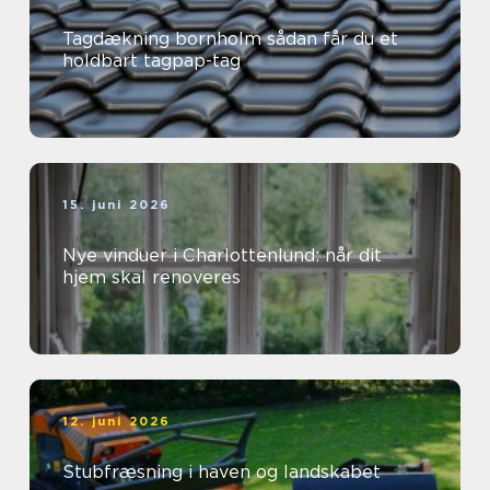
Tagdækning bornholm sådan får du et
holdbart tagpap-tag
15. juni 2026
Nye vinduer i Charlottenlund: når dit
hjem skal renoveres
12. juni 2026
Stubfræsning i haven og landskabet