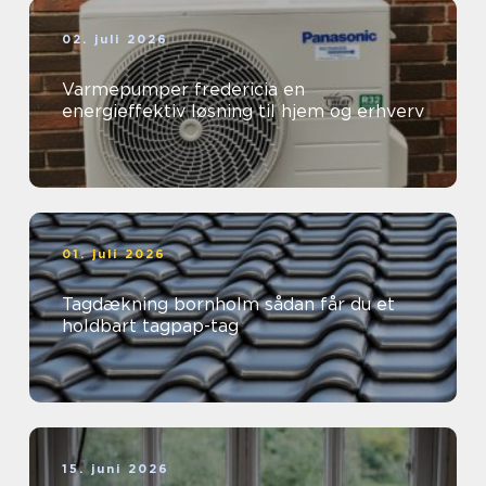
02. juli 2026
Varmepumper fredericia en
energieffektiv løsning til hjem og erhverv
01. juli 2026
Tagdækning bornholm sådan får du et
holdbart tagpap-tag
15. juni 2026