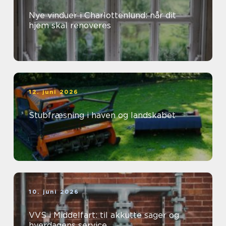
Nye vinduer i Charlottenlund: når dit
hjem skal renoveres
12. juni 2026
Stubfræsning i haven og landskabet
10. juni 2026
VVS i Middelfart: til akkutte sager og
hverdagens service