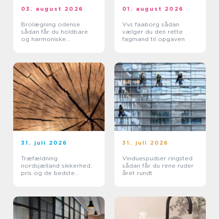
03. august 2026
01. august 2026
Brolægning odense
Vvs faaborg sådan
sådan får du holdbare
vælger du den rette
og harmoniske
fagmand til opgaven
belægninger
31. juli 2026
31. juli 2026
Træfældning
Vinduespudser ringsted
nordsjælland sikkerhed,
sådan får du rene ruder
pris og de bedste
året rundt
metoder