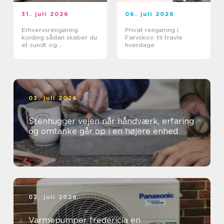
31. juli 2026
06. juli 2026
Erhvervsrengøring
Privat rengøring i
kolding sådan skaber du
Farvskov: til travle
et sundt og
hverdage
professionelt
arbejdsmiljø
03. juli 2026
Stenhugger vejen når håndværk, erfaring
og omtanke går op i en højere enhed
02. juli 2026
Varmepumper fredericia en