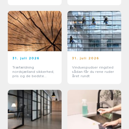
belægninger
31. juli 2026
31. juli 2026
Træfældning
Vinduespudser ringsted
nordsjælland sikkerhed,
sådan får du rene ruder
pris og de bedste
året rundt
metoder