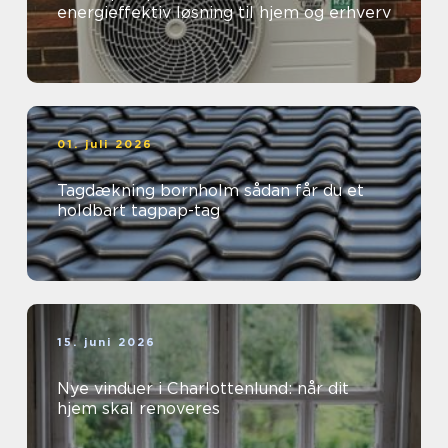
energieffektiv løsning til hjem og erhverv
01. juli 2026
Tagdækning bornholm sådan får du et
holdbart tagpap-tag
15. juni 2026
Nye vinduer i Charlottenlund: når dit
hjem skal renoveres