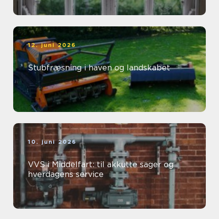
12. juni 2026
Stubfræsning i haven og landskabet
10. juni 2026
VVS i Middelfart: til akkutte sager og
hverdagens service