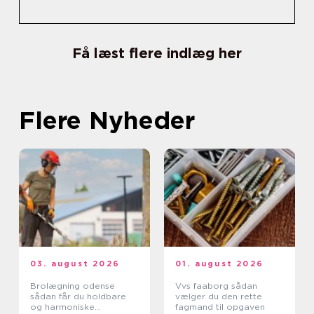
Få læst flere indlæg her
Flere Nyheder
03. august 2026
01. august 2026
Brolægning odense
Vvs faaborg sådan
sådan får du holdbare
vælger du den rette
og harmoniske
fagmand til opgaven